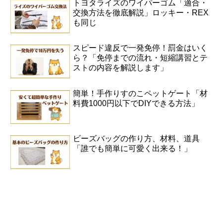
トヨタライズのワイパーゴム「適合・
交換方法を徹底解説」ロッキー・REX
も同じ
スピード違反で一発免停！罰金はいく
ら？「免停までの流れ・短縮講習とテ
ストの内容を解説します」
簡単！手作りすのこペットゲート「材
料費1000円以下でDIYできる方法」
ビーズバッグの作り方、材料、道具
「誰でも簡単に可愛く出来る！」