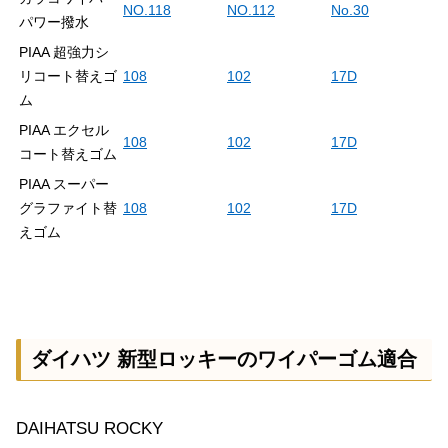
NO.118
NO.112
No.30
パワー撥水
PIAA 超強力シ
リコート替えゴ
108
102
17D
ム
PIAA エクセル
108
102
17D
コート替えゴム
PIAA スーパー
グラファイト替
108
102
17D
えゴム
ダイハツ 新型ロッキーのワイパーゴム適合
DAIHATSU ROCKY