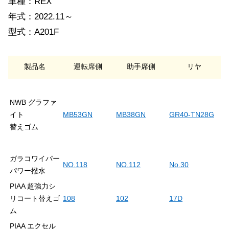
車種：REX
年式：2022.11～
型式：A201F
製品名
運転席側
助手席側
リヤ
NWB グラファ
イト
MB53GN
MB38GN
GR40-TN28G
替えゴム
ガラコワイパー
NO.118
NO.112
No.30
パワー撥水
PIAA 超強力シ
リコート替えゴ
108
102
17D
ム
PIAA エクセル