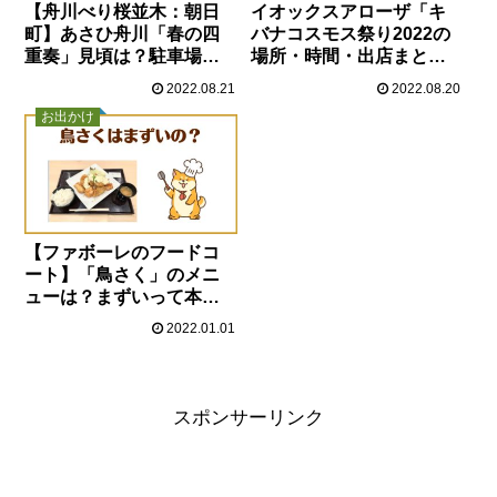
【舟川べり桜並木：朝日
イオックスアローザ「キ
町】あさひ舟川「春の四
バナコスモス祭り2022の
重奏」見頃は？駐車場
場所・時間・出店まと
は？
め」
2022.08.21
2022.08.20
お出かけ
【ファボーレのフードコ
ート】「鳥さく」のメニ
ューは？まずいって本
当？
2022.01.01
スポンサーリンク