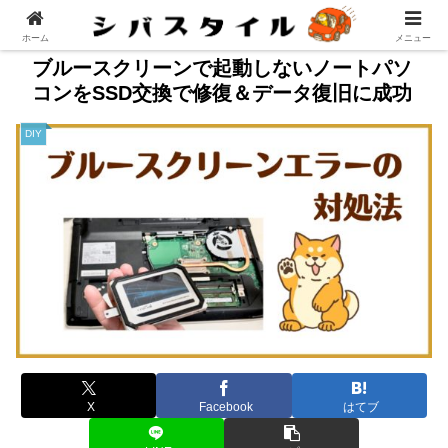
ホーム
メニュー
ブルースクリーンで起動しないノートパソ
コンをSSD交換で修復＆データ復旧に成功
DIY
X
Facebook
はてブ